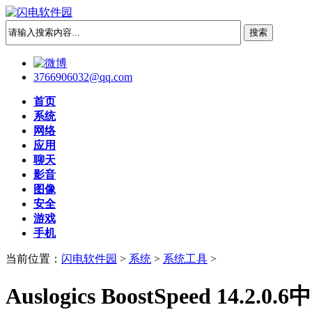
3766906032@qq.com
首页
系统
网络
应用
聊天
影音
图像
安全
游戏
手机
当前位置：
闪电软件园
>
系统
>
系统工具
>
Auslogics BoostSpeed 14.2.0