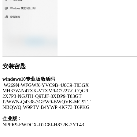
安装密匙
windows10专业版激活码
W269N-WFGWX-YVC9B-4J6C9-T83GX
MH37W-N47XK-V7XM9-C7227-GCQG9
2X7P3-NGJTH-Q9TJF-8XDP9-T83GT
J2WWN-Q4338-3GFW9-BWQVK-MG9TT
NBQWQ-W9PTV-B4YWP-4K773-T6PKG
企业版：
NPPR9-FWDCX-D2C8J-H872K-2YT43