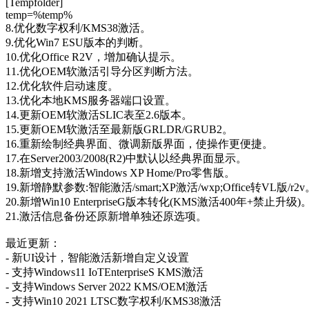
[Tempfolder]
temp=%temp%
8.优化数字权利/KMS38激活。
9.优化Win7 ESU版本的判断。
10.优化Office R2V，增加确认提示。
11.优化OEM软激活引导分区判断方法。
12.优化软件启动速度。
13.优化本地KMS服务器端口设置。
14.更新OEM软激活SLIC表至2.6版本。
15.更新OEM软激活至最新版GRLDR/GRUB2。
16.重新绘制经典界面、微调新版界面，使操作更便捷。
17.在Server2003/2008(R2)中默认以经典界面显示。
18.新增支持激活Windows XP Home/Pro零售版。
19.新增静默参数:智能激活/smart;XP激活/wxp;Office转VL版/r2v
20.新增Win10 EnterpriseG版本转化(KMS激活400年+禁止升级)
21.激活信息备份还原新增单独还原选项。
最近更新：
- 新UI设计，智能激活新增自定义设置
- 支持Windows11 IoTEnterpriseS KMS激活
- 支持Windows Server 2022 KMS/OEM激活
- 支持Win10 2021 LTSC数字权利/KMS38激活