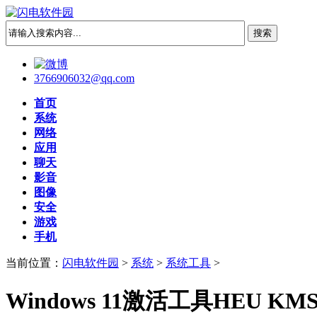
3766906032@qq.com
首页
系统
网络
应用
聊天
影音
图像
安全
游戏
手机
当前位置：
闪电软件园
>
系统
>
系统工具
>
Windows 11激活工具HEU KMS