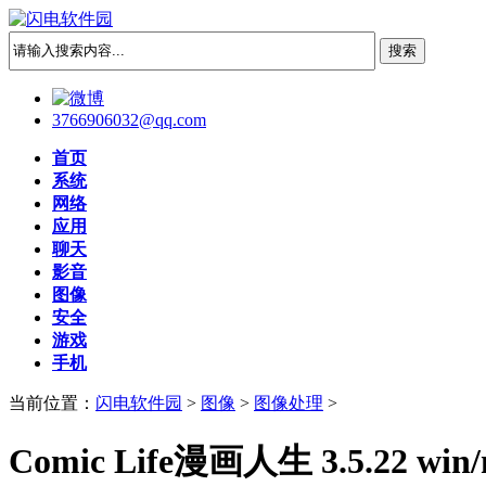
3766906032@qq.com
首页
系统
网络
应用
聊天
影音
图像
安全
游戏
手机
当前位置：
闪电软件园
>
图像
>
图像处理
>
Comic Life漫画人生 3.5.22 win/m