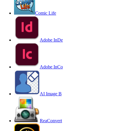
Comic Life
Adobe InDe
Adobe InCo
AI Image B
ReaConvert