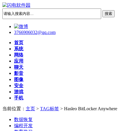
3766906032@qq.com
首页
系统
网络
应用
聊天
影音
图像
安全
游戏
手机
当前位置：
主页
>
TAG标签
> Hasleo BitLocker Anywhere
数据恢复
编程开发