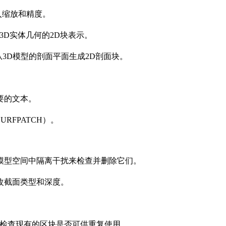
入缩放和精度。
3D实体几何的2D块表示。
）从3D模型的剖面平面生成2D剖面块。
。
要的文本。
FPATCH）。
模型空间中隔离干扰来检查并删除它们。
改截面类型和深度。
。
，并检查现有的区块是否可供重复使用。