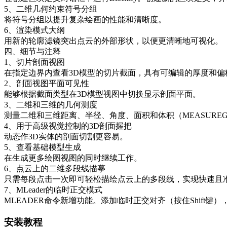
5、二维几何约束符号分组
将符号分组以提升复杂绘画的性能和清晰度。
6、渲染模式大纲
用新的轮廓滤镜突出点云的外部形状，以便更清晰地可视化。
四、细节与注释
1、切片剖面视图
在指定边界内查看3D模型的切片截面，具有可编辑的厚度和偏
2、剖面视图平面可见性
能够根据截面类型在3D模型视图中切换显示剖面平面。
3、二维和三维的几何测度
测量二维和三维距离、半径、角度、面积和体积（MEASURE
4、用于高级视觉控制的3D剖面握把
动态作3D实体的剖面切割更容易。
5、查看基础模型生成
在生成更多绘图视图的同时继续工作。
6、点云上的二维多段线描摹
只需每段点击一次即可轻松描绘点云上的多段线，实现快速且准确的
7、MLeader的临时正交模式
MLEADER命令新增功能。添加临时正交对齐（按住Shift键
安装教程