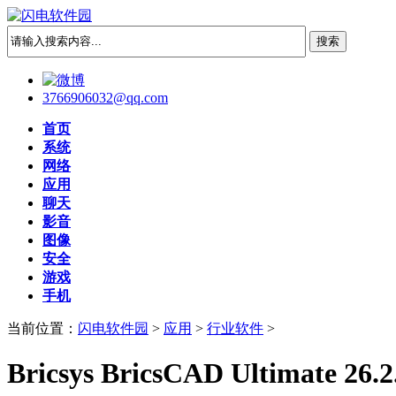
3766906032@qq.com
首页
系统
网络
应用
聊天
影音
图像
安全
游戏
手机
当前位置：
闪电软件园
>
应用
>
行业软件
>
Bricsys BricsCAD Ultimate 26.2