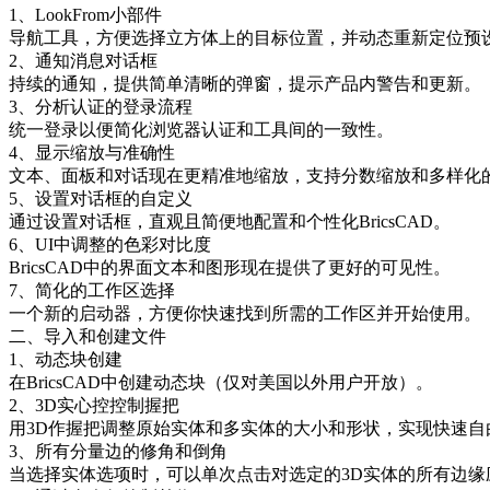
1、LookFrom小部件
导航工具，方便选择立方体上的目标位置，并动态重新定位预
2、通知消息对话框
持续的通知，提供简单清晰的弹窗，提示产品内警告和更新。
3、分析认证的登录流程
统一登录以便简化浏览器认证和工具间的一致性。
4、显示缩放与准确性
文本、面板和对话现在更精准地缩放，支持分数缩放和多样化
5、设置对话框的自定义
通过设置对话框，直观且简便地配置和个性化BricsCAD。
6、UI中调整的色彩对比度
BricsCAD中的界面文本和图形现在提供了更好的可见性。
7、简化的工作区选择
一个新的启动器，方便你快速找到所需的工作区并开始使用。
二、导入和创建文件
1、动态块创建
在BricsCAD中创建动态块（仅对美国以外用户开放）。
2、3D实心控控制握把
用3D作握把调整原始实体和多实体的大小和形状，实现快速自
3、所有分量边的修角和倒角
当选择实体选项时，可以单次点击对选定的3D实体的所有边缘