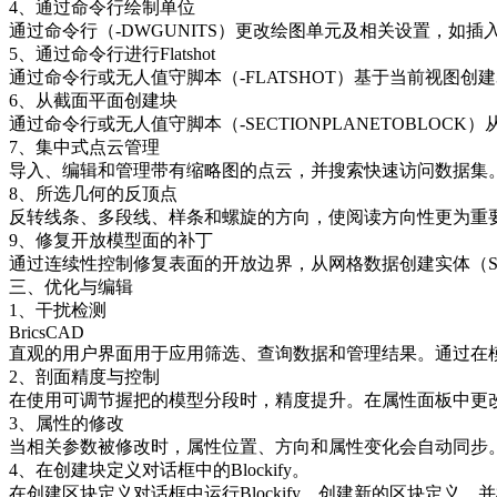
4、通过命令行绘制单位
通过命令行（-DWGUNITS）更改绘图单元及相关设置，如插
5、通过命令行进行Flatshot
通过命令行或无人值守脚本（-FLATSHOT）基于当前视图创建
6、从截面平面创建块
通过命令行或无人值守脚本（-SECTIONPLANETOBLOCK
7、集中式点云管理
导入、编辑和管理带有缩略图的点云，并搜索快速访问数据集
8、所选几何的反顶点
反转线条、多段线、样条和螺旋的方向，使阅读方向性更为重
9、修复开放模型面的补丁
通过连续性控制修复表面的开放边界，从网格数据创建实体（SUR
三、优化与编辑
1、干扰检测
BricsCAD
直观的用户界面用于应用筛选、查询数据和管理结果。通过在
2、剖面精度与控制
在使用可调节握把的模型分段时，精度提升。在属性面板中更
3、属性的修改
当相关参数被修改时，属性位置、方向和属性变化会自动同步
4、在创建块定义对话框中的Blockify。
在创建区块定义对话框中运行Blockify。创建新的区块定义