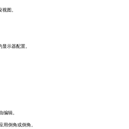
设视图。
的显示器配置。
由编辑。
应用倒角或倒角。