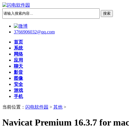
3766906032@qq.com
首页
系统
网络
应用
聊天
影音
图像
安全
游戏
手机
当前位置：
闪电软件园
>
其他
>
Navicat Premium 16.3.7 f