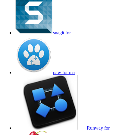
snagit for
paw for ma
Runway for