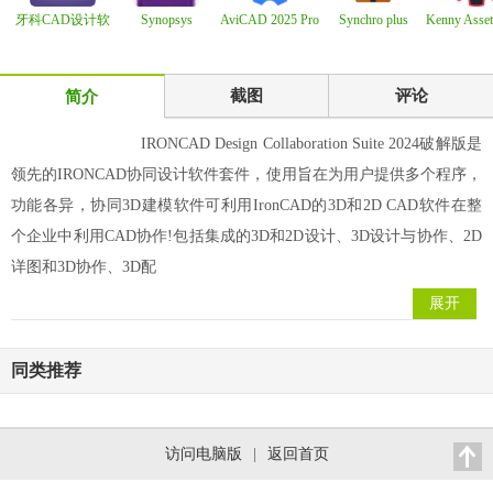
牙科CAD设计软
Synopsys
AviCAD 2025 Pro
Synchro plus
Kenny Asset
件 exocad Dental
CoreTools vW-
25.0.10.5 x64
SimTraffic 12.2.5
2.5.0
2024.09-
截图
评论
简介
IRONCAD Design Collaboration Suite 2024破解版是
领先的IRONCAD协同设计软件套件，使用旨在为用户提供多个程序，
功能各异，协同3D建模软件可利用IronCAD的3D和2D CAD软件在整
个企业中利用CAD协作!包括集成的3D和2D设计、3D设计与协作、2D
详图和3D协作、3D配
展开
同类推荐
访问电脑版
|
返回首页