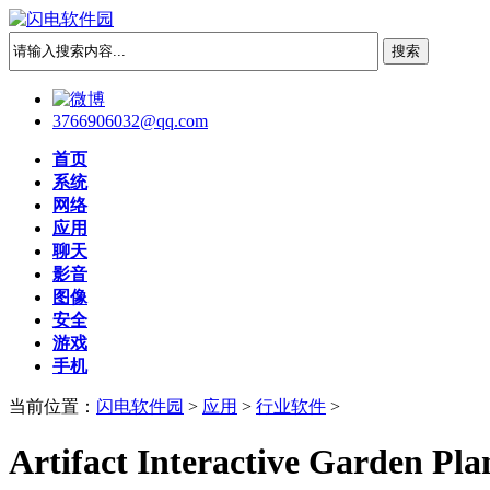
3766906032@qq.com
首页
系统
网络
应用
聊天
影音
图像
安全
游戏
手机
当前位置：
闪电软件园
>
应用
>
行业软件
>
Artifact Interactive Garden Pla