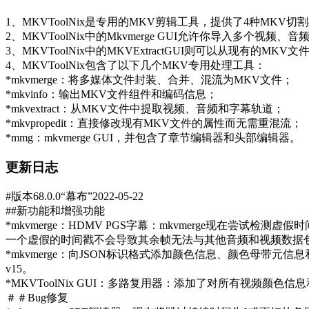
1、MKVToolNix是专用的MKV剪辑工具，提供了4种
2、MKVToolNix中的Mkvmerge GUI允许你导入
3、MKVToolNix中的MKVExtractGUI则可以从现
4、MKVToolNix包含了以下几个MKV专用处理工具：
*mkvmerge：将多媒体文件封装、合并、混流为MKV文件；
*mkvinfo：输出MKV文件组件和编码信息；
*mkvextract：从MKV文件中提取视频、音频和字幕轨道；
*mkvpropedit：直接修改现有MKV文件的属性而无需重混流；
*mmg：mkvmerge GUI，并包含了章节编辑器和头部编辑器。
更新日志
#版本68.0.0“幕布”2022-05-22
##新功能和增强功能
*mkvmerge：HDMV PGS字幕：mkvmerge现在
一个虚假的时间戳不会导致其余帧无法与其他音频和视频数据包正
*mkvmerge：向JSON标识格式添加颜色信息、颜色母带元信息
v15。
*MKVToolNix GUI：多路复用器：添加了对所有视频颜色
＃＃Bug修复