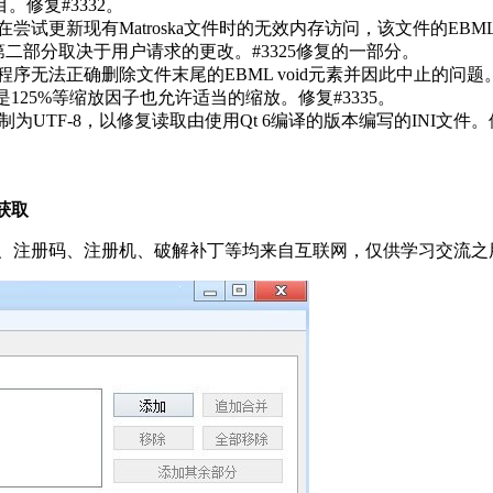
。修复#3332。
器：修复了在尝试更新现有Matroska文件时的无效内存访问，该文件的
而第二部分取决于用户请求的更改。#3325修复的一部分。
器：修复了程序无法正确删除文件末尾的EBML void元素并因此中止的问题
即使是125%等缩放因子也允许适当的缩放。修复#3335。
被强制为UTF-8，以修复读取由使用Qt 6编译的版本编写的INI文件。修
获取
、注册码、注册机、破解补丁等均来自互联网，仅供学习交流之