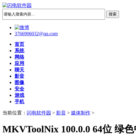
3766906032@qq.com
首页
系统
网络
应用
聊天
影音
图像
安全
游戏
手机
当前位置：
闪电软件园
>
影音
>
媒体制作
>
MKVToolNix 100.0.0 6