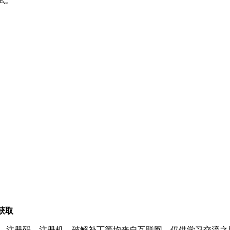
格式。
获取
、注册码、注册机、破解补丁等均来自互联网，仅供学习交流之