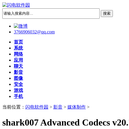
3766906032@qq.com
首页
系统
网络
应用
聊天
影音
图像
安全
游戏
手机
当前位置：
闪电软件园
>
影音
>
媒体制作
>
shark007 Advanced Codecs v2