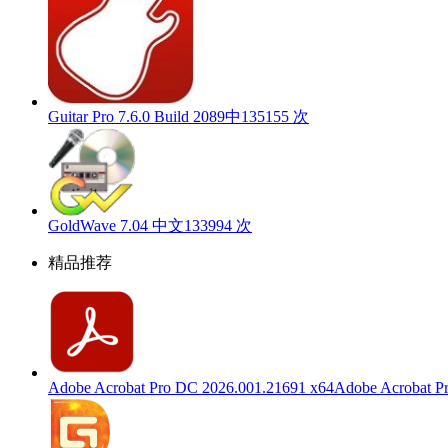
Guitar Pro 7.6.0 Build 2089中
135155 次
GoldWave 7.04 中文
133994 次
精品推荐
Adobe Acrobat Pro DC 2026.001.21691 x64
Adobe Acroba