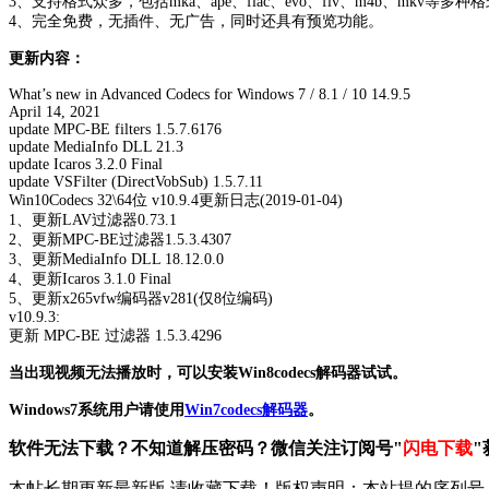
3、支持格式众多，包括mka、ape、flac、evo、flv、m4b、mkv等多种
4、完全免费，无插件、无广告，同时还具有预览功能。
更新内容：
What’s new in Advanced Codecs for Windows 7 / 8.1 / 10 14.9.5
April 14, 2021
update MPC-BE filters 1.5.7.6176
update MediaInfo DLL 21.3
update Icaros 3.2.0 Final
update VSFilter (DirectVobSub) 1.5.7.11
Win10Codecs 32\64位 v10.9.4更新日志(2019-01-04)
1、更新LAV过滤器0.73.1
2、更新MPC-BE过滤器1.5.3.4307
3、更新MediaInfo DLL 18.12.0.0
4、更新Icaros 3.1.0 Final
5、更新x265vfw编码器v281(仅8位编码)
v10.9.3:
更新 MPC-BE 过滤器 1.5.3.4296
当出现视频无法播放时，可以安装Win8codecs解码器试试。
Windows7系统用户请使用
Win7codecs解码器
。
软件无法下载？不知道解压密码？微信关注订阅号"
闪电下载
"
本帖长期更新最新版 请收藏下载！版权声明：本站提的序列号