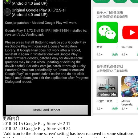
更新内容
2018-03-15 Google Play Store v9.2.11
2018-02-20 Google Play Store v8.9.24
‘Add icon to the Home screen’ setting has been removed in some situations.