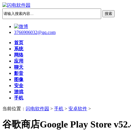
3766906032@qq.com
首页
系统
网络
应用
聊天
影音
图像
安全
游戏
手机
当前位置：
闪电软件园
>
手机
>
安卓软件
>
谷歌商店Google Play Store v