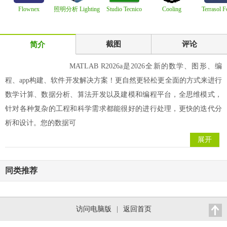
Flownex
照明分析 Lighting
Studio Tecnico
Cooling
Terrasol 
Simulation
Analysts Elu
Guerra Thopos 2
Technology
Proffessio
Environment
Institute T
截图
评论
简介
MATLAB R2026a是2026全新的数学、图形、编
程、app构建、软件开发解决方案！更自然更轻松更全面的方式来进行
数学计算、数据分析、算法开发以及建模和编程平台，全思维模式，
针对各种复杂的工程和科学需求都能很好的进行处理，更快的迭代分
析和设计。您的数据可
展开
同类推荐
访问电脑版
|
返回首页