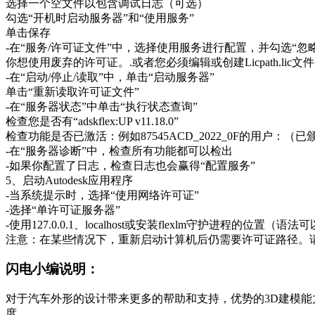
选择一个空文件以包含调试日志（可选）
勾选“开机时启动服务器”和“使用服务”
单击保存
-在“服务/许可证文件”中，选择使用服务进行配置，并勾选“忽略许
你想使用废弃的许可证。.或者您必须编辑或创建Licpath.lic文
-在“启动/停止/读取”中，单击“启动服务器”
单击“重新读取许可证文件”
-在“服务器状态”中单击“执行状态查询”
检查您是否有“adskflex:UP v11.18.0”
检查功能是否已激活：例如87545ACD_2022_0F的用户：
-在“服务器诊断”中，检查所有功能都可以检出
-如果你配置了日志，检查日志也会赢得“配置服务”
5、启动Autodesk应用程序
-当系统提示时，选择“使用网络许可证”
-选择“单许可证服务器”
-使用127.0.0.1、localhost或安装flexlm守护进程的位置（语法可以是
注意：在某些情况下，重新启动计算机后仍需要许可证路径。请访问ser
闪电小编说明：
对于汽车外形的设计带来更多的帮助和支持，优势的3D建模
度。