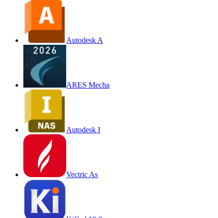
Autodesk A
ARES Mecha
Autodesk I
Vectric As