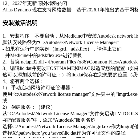
12、2027年更新 额外增强内容
Alias Dynamo 现在支持网格数据。基于2026.1年推出
安装激活说明
1、安装程序，不要启动，从Medicine中安装Autodesk network license 
默认安装路径为“C:\Autodesk\Network License Manager”
- 如果有运行中的实例（lmgrd、adskflex），请停止它们
- 并Medicine中的adskflex.exe进行替换
2、替换 netapi32.dll - \Program Files (x86)\Common Files\Autodesk
3、编辑lic.dat并更改HOSTNAME和MAC以适应您的配
然可以添加以前的许可证：）将lic.dat保存在您想要的位置（我们建议将其保存
4、您有两个选择：
1） 手动启动网络许可证管理器：
使用“c:\Autodesk\Network license manager”文件夹中的“lmgrd.
或
2） 创建服务：（建议）
从“C:\Autodesk\Network License Manager”文件夹启动LMT
-在“配置服务”中，添加“Autodesk”服务名称
选择C:\Autodesk\Network License Manager\lmgrd.exe作为lmgr
选择X:\path\where \you \saved\lic.dat作为许可证文件的路径