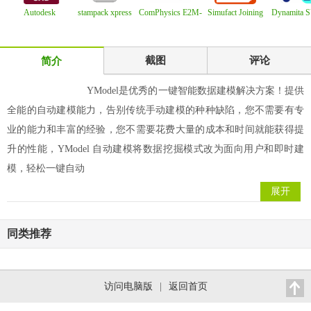
Autodesk
stampack xpress
ComPhysics E2M-
Simufact Joining
Dynamita
AutoCAD 2027
2023.1 钣金成
Win Professiona
Optimizer 202
v24.0.
leaked v
截图
评论
简介
YModel是优秀的一键智能数据建模解决方案！提供
全能的自动建模能力，告别传统手动建模的种种缺陷，您不需要有专
业的能力和丰富的经验，您不需要花费大量的成本和时间就能获得提
升的性能，YModel 自动建模将数据挖掘模式改为面向用户和即时建
模，轻松一键自动
展开
同类推荐
访问电脑版
|
返回首页