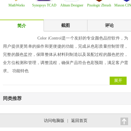
MathWorks
Synopsys TCAD
Altium Designer
Pixologic Zbrush
Maxon CI
MATLAB R2025b
Sentaurus vW-202
Agile 26.0.0.1
2026.0.1 x64
4D 2026.0
x64
截图
评论
简介
Color iControl是一个友好的专业颜色品控软件，为
用户提供更简单的操作和更便捷的功能，完成从色彩质量控制管理，
完整的颜色监控，保障整体从材料到制造以及装配过程的颜色把控，
全方位检测和管理，调整流程，确保产品符合色彩预期，满足客户需
求。 功能特色
展开
同类推荐
访问电脑版
|
返回首页