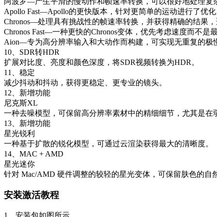
阿波罗—产生平滑的慢动作和帧速率转换，可以很好地处理复
Apollo Fast—Apollo的更快版本，针对更简单的运动进行了优
Chronos—处理具有挑战性的帧速率转换，并获得精确的结果
Chronos Fast—一种更快的Chronos变体，优先考虑速度而不
Aion—专为高分辨率输入和大动作而构建，可实现无重复的极
10、SDR转HDR
扩展对比度、亮度和颜色深度，将SDR视频转换为HDR。
11、稳定
减少抖动和抖动，获得更稳定、更专业的镜头。
12、新增功能
尼克斯XL
一种去噪模型，可保留高分辨率素材中的精细细节，尤其是在
13、新增功能
星光锐利
一种基于扩散的锐化模型，可通过云渲染获得最大的清晰度。
14、MAC + AMD
星光迷你
针对 Mac/AMD 硬件调整的较轻的星光变体，可保留肤色的
安装激活教程
1、安装包如图所示