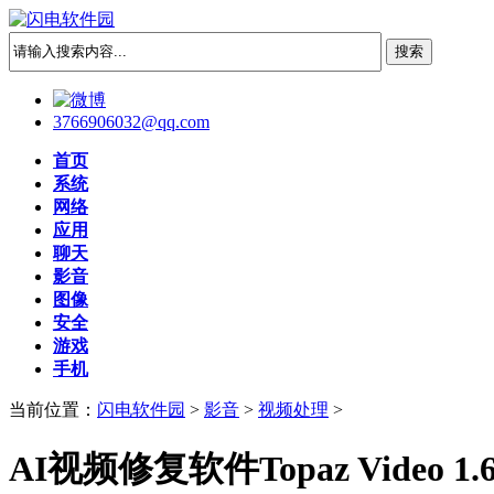
3766906032@qq.com
首页
系统
网络
应用
聊天
影音
图像
安全
游戏
手机
当前位置：
闪电软件园
>
影音
>
视频处理
>
AI视频修复软件Topaz Video 1.6.1 F