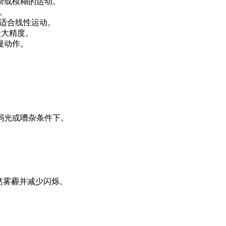
杂或模糊的运动。
化。
，适合线性运动。
是最大精度。
慢动作。
弱光或嘈杂条件下。
自然雾霾并减少闪烁。