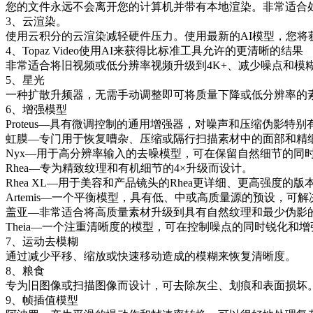
您的文件永远不会离开您的计算机并带有本地渲染。非常适合
3、云渲染。
使用云积分的云渲染减轻硬件压力。使用最新的AI模型，您将
4、Topaz Video使用AI来获得比标准工具允许的更清晰的结果
非常适合将旧视频或低分辨率视频升级到4K+、减少噪点和模
5、星光
一种扩散升频器，无需手动调整即可将质量下降或低分辨率的素
6、增强模型
Proteus—具有微调控制的通用增强器，对噪声和压缩伪影特别
虹膜—专门用于恢复嘈杂、压缩或隔行扫描素材中的面部和精
Nyx—用于高分辨率输入的去噪模型，可在保留自然细节的同
Rhea—专为精致纹理和有机细节的4×升级而设计。
Rhea XL—用于美容和产品镜头的Rhea更详细、更高强度的版
Artemis—一个平衡模型，具有低、中或高质量源的预设，可
盖亚—非常适合将高质量素材升级到具有自然纹理和最少伪影的
Theia—一个注重清晰度的模型，可在控制噪点的同时锐化和
7、运动去模糊
通过减少平移、缩放或快速移动造成的模糊来恢复清晰度。
8、粮食
专为旧图像或扫描图像而设计，可去除灰尘、划痕和表面损坏
9、帧插值模型