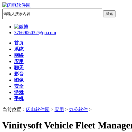
3766906032@qq.com
首页
系统
网络
应用
聊天
影音
图像
安全
游戏
手机
当前位置：
闪电软件园
>
应用
>
办公软件
>
Vinitysoft Vehicle Fleet Ma