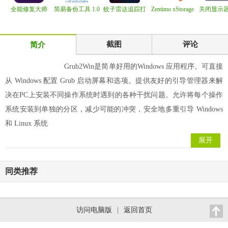
全能修复大师
简易备份工具 1.0
蚊子雷达追踪打
Zentimo xStorage
关闭显示
Gilisoft Total Re
击系统 2025.5.20
Manager 3.1.2
monitor of
截图
评论
简介
Grub2Win是简单好用的Windows 应用程序。可直接
从 Windows 配置 Grub 启动屏幕和选项。提供友好的引导管理器来解
决在PC上安装不同操作系统时遇到的各种干扰问题。允许将每个操作
系统安装到单独的分区，减少可能的冲突，安全地多重引导 Windows
和 Linux 系统
展开
同类推荐
访问电脑版
|
返回首页