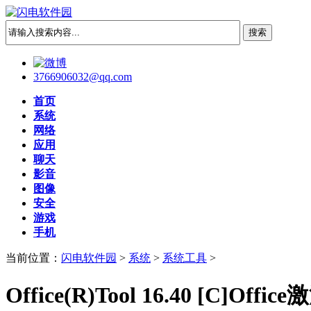
3766906032@qq.com
首页
系统
网络
应用
聊天
影音
图像
安全
游戏
手机
当前位置：
闪电软件园
>
系统
>
系统工具
>
Office(R)Tool 16.40 [C]Of