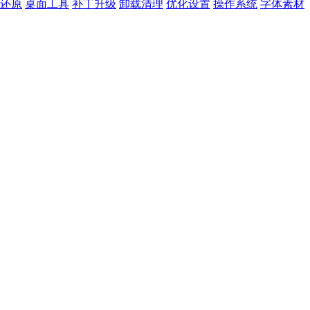
还原
桌面工具
补丁升级
卸载清理
优化设置
操作系统
字体素材