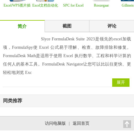
Excel/WPS图片插
Excel文档自动化
SPC for Excel
Roozegaar
Gillmeis
入/调整工具 v2.
处理工具
7.0.0.5
Calendar v1.2.5.0
Automatic
Proc
截图
评论
简介
Slyce FormulaDesk Suite 2023是领先的excel加载
项，FormulaSpy使 Excel 公式易于理解、检查、故障排除和修复。
FormulaDesk Math是适用于使用 Excel 执行数学、工程和科学计算的
任何人的基本工具。FormulaDesk Navigator让您可以比以往更快、更
轻松地浏览 Exc
展开
同类推荐
访问电脑版
|
返回首页