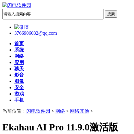
3766906032@qq.com
首页
系统
网络
应用
聊天
影音
图像
安全
游戏
手机
当前位置：
闪电软件园
>
网络
>
网络其他
>
Ekahau AI Pro 11.9.0激活版