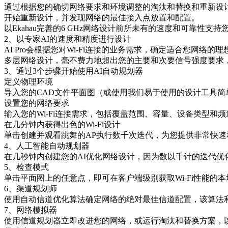
通过根据您的确切网络要求和环境调整的淘汰和替换和重新设计
开始重新设计，并发现网络的最佳接入点放置和配置。
以Ekahau完善的6 GHz网络设计前所未有的速度和可靠性支
2、以专家AI的速度和精度进行设计
AI Pro会根据您对Wi-Fi连接的业务需求，确定适合您网络
多层网络设计，毫不费力地超出您的主要和次要信号强度要求
3、通过3个步骤开始使用AI自动规划器
定义物理环境
导入您的CAD文件平面图（或使用我们易于使用的设计工具简
设置您的网络要求
输入您的Wi-Fi连接需求，包括覆盖范围、容量、设备类型和
在几分钟内获得出色的Wi-Fi设计
单击创建并观看跳舞的AP执行数千次迭代，为您提供非常快速和可
4、人工智能自动规划器
在几秒钟内创建您的AI优化网络设计，因为数以千计的迭代优
5、检查模式
单击平面图上的任意点，即可在客户端级别获取Wi-Fi性能
6、渠道规划师
使用自动信道优化算法确定网络的绝对最佳信道配置，该算法利用A
7、网络模拟器
使用信道规划器立即改进您的网络，或运行淘汰和替换方案，以查