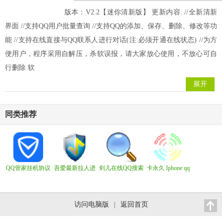
版本：V2.2【迷你清新版】 更新内容: //全新清新
界面 //支持QQ用户批量查询 //支持QQ的添加、保存、删除、修改等功
能 //支持在线直接与QQ联系人进行对话(注:必须开通在线状态) //为方
便用户，程序采用自解压，杀软误报，请大家放心使用，不放心可自
行删除 软
展开
同类推荐
QQ管家挂机协议
吾爱最新拉人进
剑儿在线QQ搜索
卡永久 Iphone qq
2017破解版
群软件 1.1绿色版
软件2013 v3.6 绿
永久在线[零度
批量拉人进任意
色版 - 在线qq快速
iphone协
qq群工具
搜索
议]iphone7 plus
访问电脑版
|
返回首页