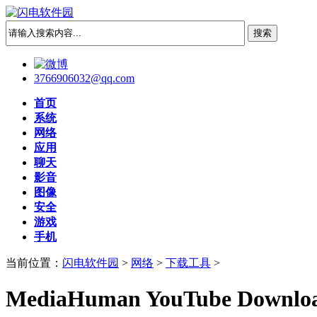
3766906032@qq.com
首页
系统
网络
应用
聊天
影音
图像
安全
游戏
手机
当前位置：
闪电软件园
>
网络
>
下载工具
>
MediaHuman YouTube Downloade