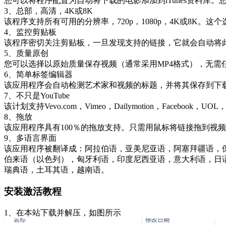
您可以将程序配置为自动将下载的电影添加到iTunes资料库
3、总部，高清，4K或8K
该程序支持所有可用的分辨率，720p，1080p，4K或8K。这
4、监控剪贴板
该程序密切关注剪贴板，一旦发现支持的链接，它就会自动将
5、质量原创
您可以选择以原始质量保存视频（通常采用MP4格式），无
6、简单标签编辑器
该应用程序会自动检测艺术家和视频的标题，并将其保存到下
7、不只是YouTube
该计划支持Vevo.com，Vimeo，Dailymotion，Faceboo
8、拖放
该应用程序具有100％的拖放支持。只需用鼠标将链接拖到视
9、多语言界面
该应用程序被翻译成：阿拉伯语，亚美尼亚语，阿塞拜疆语，
伯来语（以色列），匈牙利语，印度尼西亚语，意大利语，日
瑞典语，土耳其语，越南语。
安装激活教程
1、在本站下载并解压，如图所示