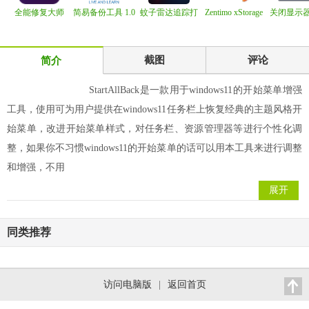
全能修复大师
简易备份工具 1.0
蚊子雷达追踪打
Zentimo xStorage
关闭显示
Gilisoft Total Re
击系统 2025.5.20
Manager 3.1.2
monitor of
截图
评论
简介
StartAllBack是一款用于windows11的开始菜单增强
工具，使用可为用户提供在windows11任务栏上恢复经典的主题风格开
始菜单，改进开始菜单样式，对任务栏、资源管理器等进行个性化调
整，如果你不习惯windows11的开始菜单的话可以用本工具来进行调整
和增强，不用
展开
同类推荐
访问电脑版
|
返回首页