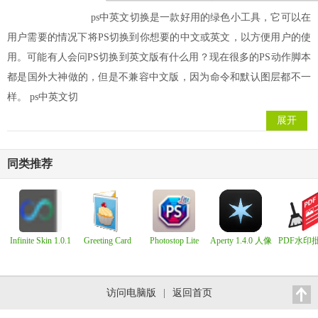
ps中英文切换是一款好用的绿色小工具，它可以在
用户需要的情况下将PS切换到你想要的中文或英文，以方便用户的使
用。可能有人会问PS切换到英文版有什么用？现在很多的PS动作脚本
都是国外大神做的，但是不兼容中文版，因为命令和默认图层都不一
样。 ps中英文切
展开
同类推荐
Infinite Skin 1.0.1
Greeting Card
Photostop Lite
Aperty 1.4.0 人像
PDF水印
Factory Deluxe
1.0.0.0
编辑增强
除助手 V1
11.0.0.8 贺卡软件
访问电脑版
|
返回首页