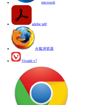
microsoft
adobe pdf
火狐浏览器
Vivaldi v7