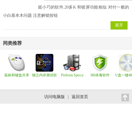
挺小巧的软件,20多K 和锁屏功能相似 对付一般的
小白基本木问题 注意解锁按钮
展开
同类推荐
鼠标和键盘共享
独立内存测试软
Piriform Speccy
360杀毒软件
U盘一键4
软件 ShareMouse
件PassMark
Pro 1.33.079
v5.0.0.8120B官方
工具 1.3
Enterprise 6.0.59
MemTest86 Pro
正式版/360杀毒抢
破解版
11.3
鲜版
访问电脑版
|
返回首页