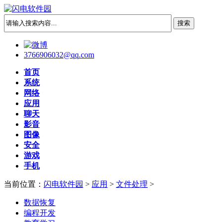
3766906032@qq.com
首页
系统
网络
应用
聊天
影音
图像
安全
游戏
手机
当前位置：
闪电软件园
>
应用
>
文件处理
>
数据恢复
编程开发