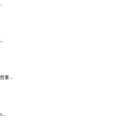
.
..
...
..