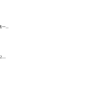
...
..