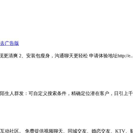
显IP去广告版
界面呈现更清爽 2、安装包瘦身，沟通聊天更轻松 申请体验地址http://e..
.陌生人群发：可自定义搜索条件，精确定位潜在客户，日引上千意
动社区。 免费提供视频聊天、同城交友、婚恋交友、KTV、财经