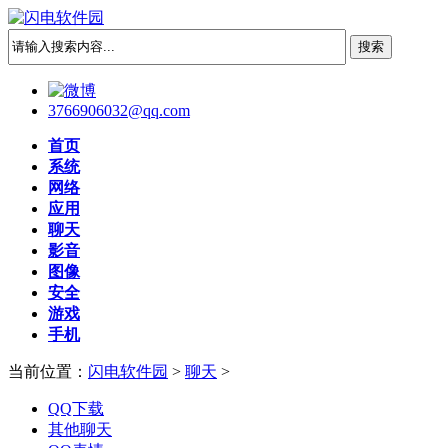
3766906032@qq.com
首页
系统
网络
应用
聊天
影音
图像
安全
游戏
手机
当前位置：
闪电软件园
>
聊天
>
QQ下载
其他聊天